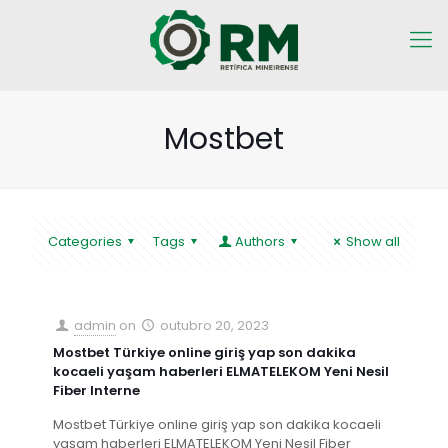
Mostbet
Categories
Tags
Authors
Show all
admin
on
outubro 20, 2023
Mostbet Türkiye online giriş yap son dakika
kocaeli yaşam haberleri ELMATELEKOM Yeni Nesil
Fiber Interne
Mostbet Türkiye online giriş yap son dakika kocaeli
yaşam haberleri ELMATELEKOM Yeni Nesil Fiber