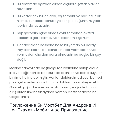
Bu sistemde ağızdan alınan ölçülere şeffaf plaklar
hazırlanır.
Bu kadar çok kullanıcıya, eş zamanlı ve sorunsuz bir
hizmet sunacak tecrübeye sahip olduğumuzu yıllar
içerisinde ispatladık.
Şap şerbetini içine almaz aynı zamanda ekstra
kaplama gerektirmez yani ekonomik çözüm.
Göndericiden kessene kese biliyorsan bu parayı
PayFix’in kesinti adı altında haber vermeden uyarı
vermeden alıcıdan para almasıdır bu başka bir şey
değil.
Makine sanayiinde başladığı faaliyetlerine sahip olduğu
ilke ve değerleri ile kısa sürede aranılan ve talep duyulan
bir fima haline gelmiştir. Veriler doldurulmadıysa, bahisçi
para çekmeden önce bunları doldurmanızı isteyecektir.
Güncel giriş adresine ise sayfamızın içeriğinde bulunan
giriş buton linkine tıklayarak hemen Mostbet adresine
ulaşabilirsiniz.
Приложение Бк Мостбет Для Андроид И
Ios: Скачать Мобильное Приложение