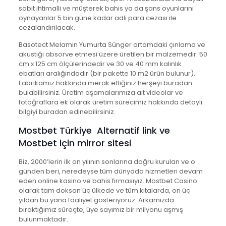
sabit ihtimalli ve müşterek bahis ya da şans oyunlarını
oynayanlar 5 bin güne kadar adli para cezası ile
cezalandırılacak.
Basotect Melamin Yumurta Sünger ortamdaki çınlama ve
akustiği absorve etmesi üzere üretilen bir malzemedir. 50
cm x 125 cm ölçülerindedir ve 30 ve 40 mm kalınlık
ebatları aralığındadır (bir pakette 10 m2 ürün bulunur).
Fabrikamız hakkında merak ettiğiniz herşeyi buradan
bulabilirsiniz. Üretim aşamalarımıza ait videolar ve
fotoğraflara ek olarak üretim sürecimiz hakkında detaylı
bilgiyi buradan edinebilirsiniz.
Mostbet Türkiye ️ Alternatif link ve
Mostbet için mirror sitesi
Biz, 2000’lerin ilk on yılının sonlarına doğru kurulan ve o
günden beri, neredeyse tüm dünyada hizmetleri devam
eden online kasino ve bahis firmasıyız. Mostbet Casino
olarak tam doksan üç ülkede ve tüm kıtalarda, on üç
yıldan bu yana faaliyet gösteriyoruz. Arkamızda
bıraktığımız süreçte, üye sayımız bir milyonu aşmış
bulunmaktadır.