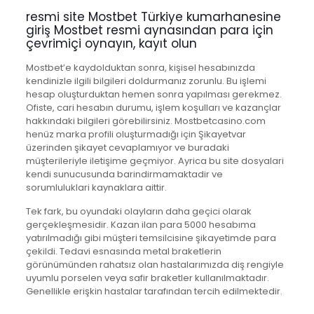
resmi site Mostbet Türkiye kumarhanesine
giriş Mostbet resmi aynasından para için
çevrimiçi oynayın, kayıt olun
Mostbet’e kaydolduktan sonra, kişisel hesabınızda
kendinizle ilgili bilgileri doldurmanız zorunlu. Bu işlemi
hesap oluşturduktan hemen sonra yapılması gerekmez.
Ofiste, cari hesabın durumu, işlem koşulları ve kazançlar
hakkındaki bilgileri görebilirsiniz. Mostbetcasino.com
henüz marka profili oluşturmadığı için Şikayetvar
üzerinden şikayet cevaplamıyor ve buradaki
müşterileriyle iletişime geçmiyor. Ayrica bu site dosyalari
kendi sunucusunda barindirmamaktadir ve
sorumluluklari kaynaklara aittir.
Tek fark, bu oyundaki olayların daha geçici olarak
gerçekleşmesidir. Kazan ilan para 5000 hesabıma
yatırılmadığı gibi müşteri temsilcisine şikayetimde para
çekildi. Tedavi esnasında metal braketlerin
görünümünden rahatsız olan hastalarımızda diş rengiyle
uyumlu porselen veya safir braketler kullanılmaktadır.
Genellikle erişkin hastalar tarafından tercih edilmektedir.