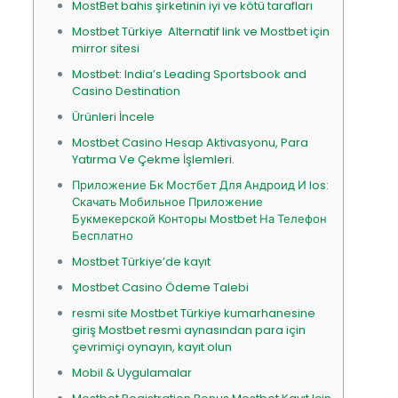
MostBet bahis şirketinin iyi ve kötü tarafları
Mostbet Türkiye ️ Alternatif link ve Mostbet için
mirror sitesi
Mostbet: India’s Leading Sportsbook and
Casino Destination
Ürünleri İncele
Mostbet Casino Hesap Aktivasyonu, Para
Yatırma Ve Çekme İşlemleri.
Приложение Бк Мостбет Для Андроид И Ios:
Скачать Мобильное Приложение
Букмекерской Конторы Mostbet На Телефон
Бесплатно
Mostbet Türkiye’de kayıt
Mostbet Casino Ödeme Talebi
resmi site Mostbet Türkiye kumarhanesine
giriş Mostbet resmi aynasından para için
çevrimiçi oynayın, kayıt olun
Mobil & Uygulamalar