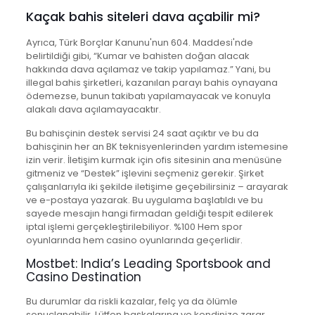
Kaçak bahis siteleri dava açabilir mi?
Ayrıca, Türk Borçlar Kanunu'nun 604. Maddesi'nde
belirtildiği gibi, “Kumar ve bahisten doğan alacak
hakkında dava açılamaz ve takip yapılamaz.” Yani, bu
illegal bahis şirketleri, kazanılan parayı bahis oynayana
ödemezse, bunun takibatı yapılamayacak ve konuyla
alakalı dava açılamayacaktır.
Bu bahisçinin destek servisi 24 saat açıktır ve bu da
bahisçinin her an BK teknisyenlerinden yardım istemesine
izin verir. İletişim kurmak için ofis sitesinin ana menüsüne
gitmeniz ve “Destek” işlevini seçmeniz gerekir. Şirket
çalışanlarıyla iki şekilde iletişime geçebilirsiniz – arayarak
ve e-postaya yazarak. Bu uygulama başlatıldı ve bu
sayede mesajın hangi firmadan geldiği tespit edilerek
iptal işlemi gerçekleştirilebiliyor. %100 Hem spor
oyunlarında hem casino oyunlarında geçerlidir.
Mostbet: India’s Leading Sportsbook and
Casino Destination
Bu durumlar da riskli kazalar, felç ya da ölümle
sonuçlanabilir. Lütfen başkalarına ve kendinize zarar