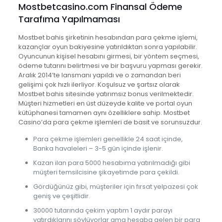
Mostbetcasino.com Finansal Ödeme
Tarafıma Yapılmaması
Mostbet bahis şirketinin hesabından para çekme işlemi,
kazançlar oyun bakiyesine yatırıldıktan sonra yapılabilir.
Oyuncunun kişisel hesabını girmesi, bir yöntem seçmesi,
ödeme tutarını belirtmesi ve bir başvuru yapması gerekir.
Aralık 2014’te lansmanı yapıldı ve o zamandan beri
gelişimi çok hızlı ilerliyor. Koşulsuz ve şartsız olarak
Mostbet bahis sitesinde yatırımsız bonus verilmektedir.
Müşteri hizmetleri en üst düzeyde kalite ve portal oyun
kütüphanesi tamamen aynı özelliklere sahip. Mostbet
Casino’da para çekme işlemleri de basit ve sorunsuzdur.
Para çekme işlemleri genellikle 24 saat içinde,
Banka havaleleri – 3-5 gün içinde işlenir.
Kazan ilan para 5000 hesabıma yatırılmadığı gibi
müşteri temsilcisine şikayetimde para çekildi.
Gördüğünüz gibi, müşteriler için fırsat yelpazesi çok
geniş ve çeşitlidir.
30000 tutarında çekim yaptım 1 aydır parayı
yatırdıklarını söylüyorlar ama hesaba gelen bir para