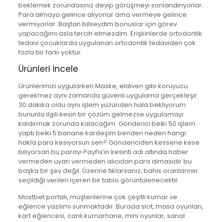
beklemek zorundasınız deyip görüşmeyi sonlandırıyorlar.
Para almaya gelince alıyorlar ama vermeye gelince
vermiyorlar. Baştan bilseydim bonuslar için görev
yapacağımı asla tercih etmezdim. Erişkinlerde ortodontik
tedavi çocuklarda uygulanan ortodontik tedaviden çok
fazla bir farkı yoktur.
Ürünleri İncele
Ürünlerimizi uygularken Maske, eldiven gibi koruyucu
gerekmez aynı zamanda güvenli uygulama gerçekleşir.
30 dakika oldu aynı işlem yüzünden hala bekliyorum
bununla ilgili kesin bir çözüm gelmezse uygulamayı
kaldırmak zorunda kalacağım. Gönderici belki 50 işlem
yaptı belki 5 banane kardeşim benden neden hangi
hakla para kesiyorsun sen? Göndericiden kessene kese
biliyorsan bu parayı PayFix’in kesinti adı altında haber
vermeden uyarı vermeden alıcıdan para almasıdır bu
başka bir şey değil. Üzerine tıklarsanız, bahis oranlarının
seçildiği verileri içeren bir tablo görüntülenecektir.
Mostbet portalı, müşterilerine çok çeşitli kumar ve
eğlence yazılımı sunmaktadır. Burada slot, masa oyunları,
kart eğlencesi, canlı kumarhane, mini oyunlar, sanal