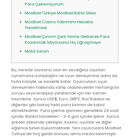
Para Çekemiyorum
Mostbet Türkiye Mostbet Bahis Sitesi
Mostbet Casino Yatırımımı Hesaba
Yansıtmadı
Mostbet Çevrim Şartı Yerine Getirerek Para
Kazanmak İstiyorsanız Hiç Uğraşmayın
Mobil sürüm
Bu, nerede olursanız olun en sevdiğiniz oyunları
oynamanızı kolaylaştırır ve oyun deneyimine daha da
fazla kolaylık ve esneklik katar. Oyuncuların oyun
deneyimleri hakkında sahip olabilecekleri herhangi bir
soruyu veya endişeyi yanıtlamak için her zaman
hazırdırlar. Ayrıca USD$, Euro, GBP£, Rus Rublesi ve
diğerleri gibi birkaç farklı para birimini de kabul
etmektedirler. Para çekme işlemleri genellikle 24 saat
içinde, Banka havaleleri – 3-5 gün içinde işlenir. Ayrıca
şirketin sitesinde çekilişler, kazino, oyunlar ve diğer
eğlence türleri bulunmaktadır. Yeni oyunculara Mostbet
Türkiye’de hoş geldin bonusu alma imkânı tanınmıştır.