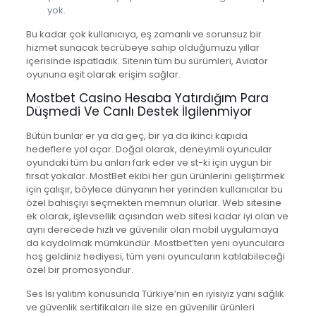
yok.
Bu kadar çok kullanıcıya, eş zamanlı ve sorunsuz bir
hizmet sunacak tecrübeye sahip olduğumuzu yıllar
içerisinde ispatladık. Sitenin tüm bu sürümleri, Aviator
oyununa eşit olarak erişim sağlar.
Mostbet Casino Hesaba Yatırdığım Para
Düşmedi Ve Canlı Destek İlgilenmiyor
Bütün bunlar er ya da geç, bir ya da ikinci kapıda
hedeflere yol açar. Doğal olarak, deneyimli oyuncular
oyundaki tüm bu anları fark eder ve st-ki için uygun bir
fırsat yakalar. MostBet ekibi her gün ürünlerini geliştirmek
için çalışır, böylece dünyanın her yerinden kullanıcılar bu
özel bahisçiyi seçmekten memnun olurlar. Web sitesine
ek olarak, işlevsellik açısından web sitesi kadar iyi olan ve
aynı derecede hızlı ve güvenilir olan mobil uygulamaya
da kaydolmak mümkündür. Mostbet’ten yeni oyunculara
hoş geldiniz hediyesi, tüm yeni oyuncuların katılabileceği
özel bir promosyondur.
Ses Isı yalıtım konusunda Türkiye’nin en iyisiyiz yani sağlık
ve güvenlik sertifikaları ile size en güvenilir ürünleri