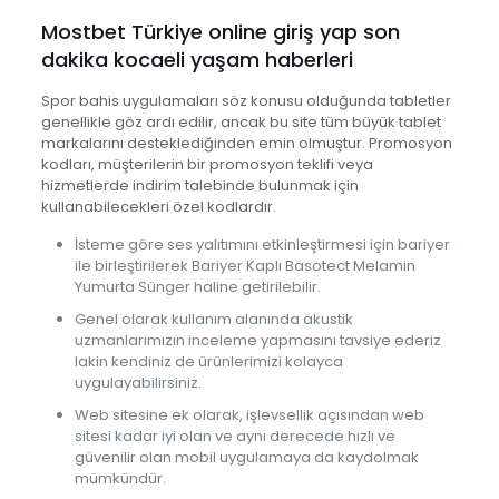
Mostbet Türkiye online giriş yap son
dakika kocaeli yaşam haberleri
Spor bahis uygulamaları söz konusu olduğunda tabletler
genellikle göz ardı edilir, ancak bu site tüm büyük tablet
markalarını desteklediğinden emin olmuştur. Promosyon
kodları, müşterilerin bir promosyon teklifi veya
hizmetlerde indirim talebinde bulunmak için
kullanabilecekleri özel kodlardır.
İsteme göre ses yalıtımını etkinleştirmesi için bariyer
ile birleştirilerek Bariyer Kaplı Basotect Melamin
Yumurta Sünger haline getirilebilir.
Genel olarak kullanım alanında akustik
uzmanlarımızın inceleme yapmasını tavsiye ederiz
lakin kendiniz de ürünlerimizi kolayca
uygulayabilirsiniz.
Web sitesine ek olarak, işlevsellik açısından web
sitesi kadar iyi olan ve aynı derecede hızlı ve
güvenilir olan mobil uygulamaya da kaydolmak
mümkündür.