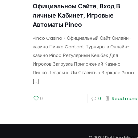
Официальном Сайте, Вход В
личные Кабинет, Игровые
Автоматы Pinco
Pinco Casino » Официальный Сайт Онлайн-
казино Пинко Content Турниры в Онлайн-
казино Pinco Регулярный Кешбэк Для
Игроков Загрузка Приложений Казино
Пинко Легально Ли Ставить а Зеркале Pinco
[…]
0
0
Read more
© 2022 Retífica Minei