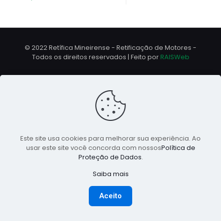
© 2022 Retífica Mineirense - Retificação de Motores -
Todos os direitos reservados | Feito por
RAISWeb
Este site usa cookies para melhorar sua experiência. Ao
usar este site você concorda com nossos
Política de
Proteção de Dados
.
Saiba mais
Aceito