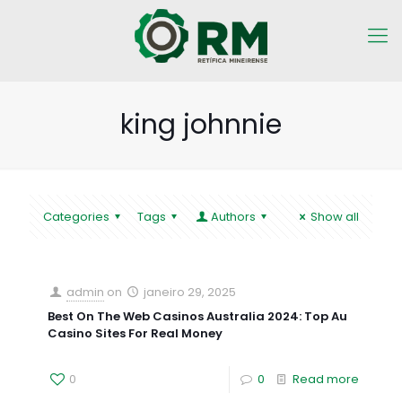
king johnnie
Categories
Tags
Authors
Show all
admin
on
janeiro 29, 2025
Best On The Web Casinos Australia 2024: Top Au
Casino Sites For Real Money
0
0
Read more