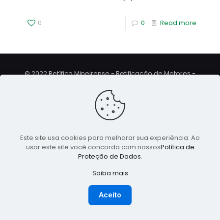
0
0
Read more
© 2022 Retífica Mineirense - Retificação de Motores -
Todos os direitos reservados | Feito por
RAISWeb
Este site usa cookies para melhorar sua experiência. Ao
usar este site você concorda com nossos
Política de
Proteção de Dados
.
Saiba mais
Aceito