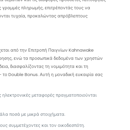
ς γραμμές πληρωμής, επιτρέποντάς τους να
ούνται τυχαία, προκαλώντας απρόβλεπτους
έχεται από την Επιτροπή Παιγνίων Kahnawake
φησης, ενώ τα προσωπικά δεδομένα των χρηστών
εια, διασφαλίζοντας τη νομιμότητα και τη
– το Double Bonus. Αυτή η μοναδική ευκαιρία σας
ες ηλεκτρονικές μεταφορές πραγματοποιούνται
γάλα ποσά με μικρά στοιχήματα.
λους συμμετέχοντες και τον οικοδεσπότη.