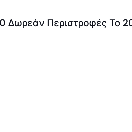
50 Δωρεάν Περιστροφές Το 2