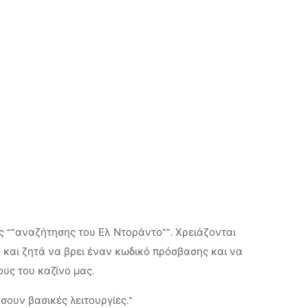
υς “”αναζήτησης του Ελ Ντοράντο””. Χρειάζονται
ς και ζητά να βρει έναν κωδικό πρόσβασης και να
ους του καζίνο μας.
ουν βασικές λειτουργίες.”