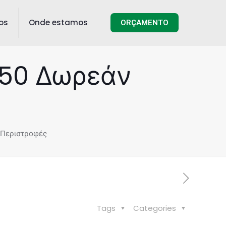
os
Onde estamos
ORÇAMENTO
 50 Δωρεάν
 Περιστροφές
Tags
Categories