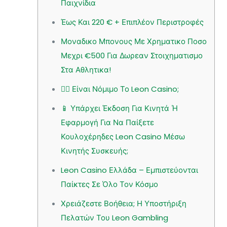
Παιχνίδια
Έως Και 220 € + Επιπλέον Περιστροφές
Μοναδικο Μπονους Με Χρηματικο Ποσο
Μεχρι €500 Για Δωρεαν Στοιχηματισμο
Στα Αθλητικα!
👮‍♂️ Είναι Νόμιμο Το Leon Casino;
📱 Υπάρχει Έκδοση Για Κινητά Ή
Εφαρμογή Για Να Παίξετε
Κουλοχέρηδες Leon Casino Μέσω
Κινητής Συσκευής;
Leon Casino Ελλάδα – Εμπιστεύονται
Παίκτες Σε Όλο Τον Κόσμο
Χρειάζεστε Βοήθεια; Η Υποστήριξη
Πελατών Του Leon Gambling