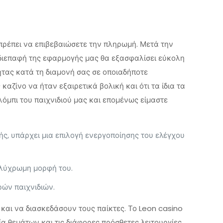
πρέπει να επιβεβαιώσετε την πληρωμή. Μετά την
διεπαφή της εφαρμογής μας θα εξασφαλίσει εύκολη
τας κατά τη διαμονή σας σε οποιαδήποτε
αζίνο να ήταν εξαιρετικά βολική και ότι τα ίδια τα
λόμπι του παιχνιδιού μας και επομένως είμαστε
ς, υπάρχει μια επιλογή ενεργοποίησης του ελέγχου
πολύχρωμη μορφή του.
ρών παιχνιδιών.
και να διασκεδάσουν τους παίκτες. Το Leon casino
α θεμάτων και τις διάφορες πρόσθετες λειτουργίες