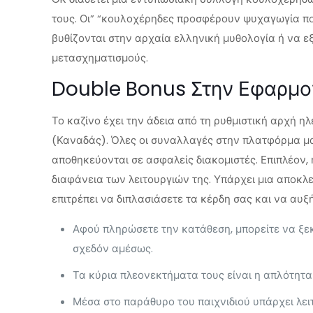
τους. Οι” “κουλοχέρηδες προσφέρουν ψυχαγωγία πο
βυθίζονται στην αρχαία ελληνική μυθολογία ή να 
μετασχηματισμούς.
Double Bonus Στην Εφαρμογ
Το καζίνο έχει την άδεια από τη ρυθμιστική αρχή 
(Καναδάς). Όλες οι συναλλαγές στην πλατφόρμα 
αποθηκεύονται σε ασφαλείς διακομιστές. Επιπλέον, 
διαφάνεια των λειτουργιών της. Υπάρχει μια αποκλ
επιτρέπει να διπλασιάσετε τα κέρδη σας και να αυξήσ
Αφού πληρώσετε την κατάθεση, μπορείτε να ξεκ
σχεδόν αμέσως.
Τα κύρια πλεονεκτήματα τους είναι η απλότητα
Μέσα στο παράθυρο του παιχνιδιού υπάρχει λειτ