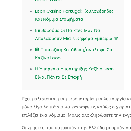
Leon Casino Portugal: Κουλοχέρηδες
Και Νόμιμα Στοιχήματα
Επιθυμούμε Οι Παίκτες Μας Να
Απολαύσουν Μια Νικηφόρα Εμπειρία 🎊
🏦 Τραπεζική Κατάθεση/ανάληψη Στο
Καζίνο Leon
Η Υπηρεσία Υποστήριξης Καζίνο Leon
Είναι Πάντα Σε Επαφή”
Έχει μάλιστα και μια μικρή ιστορία, μια λειτουργί
μόνο λίγα λεπτά για να εγγραφείτε, καθώς ο χειρισ
επιλέξει ένα νόμισμα. Μόλις ολοκληρώσετε την εγγρ
Οι χρήστες που κατοικούν στην Ελλάδα μπορούν να