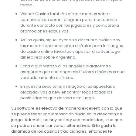
forma.
Winner Casino también ofrece medios sobre
comunicación como telegram para mantenerse
durante contacto con los jugadores y compartirla
promociones exclusivas.
Así os quais, sigue leyendo y descubre cuáles boy
las mejores opciones para disfrutar para tus juegos
de casino online favoritos y apostar disadvantage
dinero real sobre Argentina.
Echa algun vistazo a los angeles plataforma y
asegúrate que contenga mis títulos y dinámicas que
verdaderamente disfrutes.
En nuestra sección em relação à las apuestas a
blackjack vas a new encontrar todos todas las
posibilidades que destina este juego.
Su software es efectivo de manera excellent, con lo que
se puede tener una interacción fluida en la direccion de
juego. Además, no hay solitary una modalidad, sino que
se podran encontrar varias alternativas. Si te gusta la
dinámica de los casinos tradicionales, entonces te