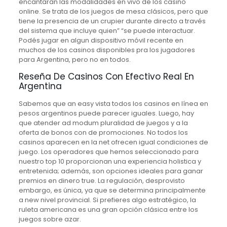
encantarán las modalidades en vivo de los casino
online. Se trata de los juegos de mesa clásicos, pero que
tiene la presencia de un crupier durante directo a través
del sistema que incluye quien” “se puede interactuar.
Podés jugar en algun dispositivo móvil recente en
muchos de los casinos disponibles pra los jugadores
para Argentina, pero no en todos.
Reseña De Casinos Con Efectivo Real En
Argentina
Sabemos que an easy vista todos los casinos en línea en
pesos argentinos puede parecer iguales. Luego, hay
que atender ad modum pluralidad de juegos y a la
oferta de bonos con de promociones. No todos los
casinos aparecen en la net ofrecen igual condiciones de
juego. Los operadores que hemos seleccionado para
nuestro top 10 proporcionan una experiencia holistica y
entretenida; además, son opciones ideales para ganar
premios en dinero true. La regulación, desprovisto
embargo, es única, ya que se determina principalmente
a new nivel provincial. Si prefieres algo estratégico, la
ruleta americana es una gran opción clásica entre los
juegos sobre azar.