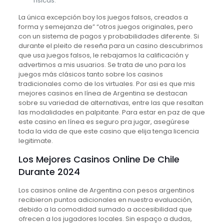
físicas.
La única excepción boy los juegos falsos, creados a
forma y semejanza de” “otros juegos originales, pero
con un sistema de pagos y probabilidades diferente. Si
durante el pleito de reseña para un casino descubrimos
que usa juegos falsos, le rebajamos la calificación y
advertimos a mis usuarios. Se trata de uno para los
juegos más clásicos tanto sobre los casinos
tradicionales como de los virtuales. Por asi es que mis
mejores casinos en línea de Argentina se destacan
sobre su variedad de alternativas, entre las que resaltan
las modalidades en palpitante. Para estar en paz de que
este casino en línea es seguro pra jugar, asegúrese
toda la vida de que este casino que elija tenga licencia
legitimate.
Los Mejores Casinos Online De Chile
Durante 2024
Los casinos online de Argentina con pesos argentinos
recibieron puntos adicionales en nuestra evaluación,
debido a la comodidad sumado a accesibilidad que
ofrecen a los jugadores locales. Sin espaço a dudas,