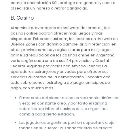
como la encriptación SSL, protege are generally cuenta
al realizar un ingreso o retirar ganancias.
Et Casino
Al servirse proveedores de software de terceros, los
casinos online podran ofrecer más juegos y más
disparidad. Estos son, asi com, los casinos on the web en
Buenos Zones con dominio gamble. ar. Sin retención, en
otras provincias no hay reglas claras para mis juegos
online. La regulación de los casinos online en Argentina
varía según cada una de sus 24 provincias y Capital
Federal. Algunas provincias han emitido licencias a
operadores extranjeros y privados para ofrecer sus
servicios al internal de la demarcación. Encontrá acá
todo sobre bonos, estrategia de juego, principios de
pago, con mucho más.
El mercado del placer online es realmente dinámico
y está en constante creo, y por tanto el ranking
sobre los top internet casinos online argentinos
cambia cada cierto estación.
Los jugadores argentinos podran depositar y alejar
fondos en su cuenta utilizando tarjetas de crédito,