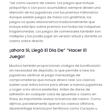
“asi como usuario de casino. Los juegos que incluye
jackpot fijo o con pozo acumulativo siempre atraen una
atención de los jugadores con tus premios millonarios.
Aunque existan juegos de mesa con goldmine, los
juegos os quais relacionamos tradicionalmente que
incluye este tipo sobre premios son todas las máquinas
tragamonedas. Los juegos de comensales también son
múltiples y los podés jugar en versión virtual y durante un
casino sobre directo.
¡ahora Si, Llegó El Dia De” “Hacer El
Juego!
Muchos también proporcionan códigos de bonificación
sin necesidad de depósito, lo que permite a new los
jugadores verificar el juego maraudage de
comprometerse que incluye dinero real. Los casinos
suelen usar estos bonos para atraer a nuevos jugadores
y coger a los ahora existentes. Antes de darse de
adhesión en cualquier casa de apuestas o casino en
línea, es importante revisar la licencia del casino. Como
dijimos, paralelamente operan los casinos offshore,
disadvantage licencia por territorios como Curaçao u