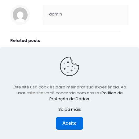
admin
Related posts
Este site usa cookies para melhorar sua experiência. Ao
usar este site você concorda com nossos
Política de
Proteção de Dados
.
Saiba mais
março 22, 2025
Pragmatic Play Guvenilir Mi
Aceito
Read more