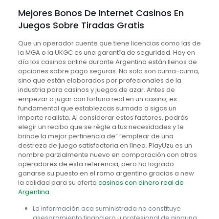
Mejores Bonos De Internet Casinos En
Juegos Sobre Tiradas Gratis
Que un operador cuente que tiene licencias como las de
la MGA o la UKGC es una garantía de seguridad. Hoy en
día los casinos online durante Argentina están llenos de
opciones sobre pago seguras. No solo son cuma-cuma,
sino que están elaborados por profecionales de la
industria para casinos y juegos de azar. Antes de
empezar a jugar con fortuna real en un casino, es
fundamental que establezcas sumado a sigas un
importe realista. Al considerar estos factores, podrás
elegir un recibo que se règle a tus necesidades y te
brinde la mejor pertinencia de” “emplear de una
destreza de juego satisfactoria en línea. PlayUzu es un
nombre parzialmente nuevo en comparación con otros
operadores de esta referencia, pero ha logrado
ganarse su puesto en el ramo argentino gracias a new
la calidad para su oferta
casinos con dinero real de
Argentina
.
La información aca suministrada no constituye
asesoramiento financiero u profesional de ninguna