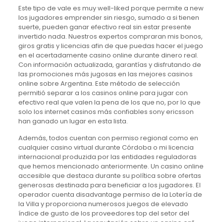
Este tipo de vale es muy well-liked porque permite a new
los jugadores emprender sin riesgo, sumado a si tienen
suerte, pueden ganar efectivo real sin estar presente
invertido nada. Nuestros expertos compraran mis bonos,
giros gratis y licencias afin de que puedas hacer el juego
en el acertadamente casino online durante dinero real.
Con información actualizada, garantías y disfrutando de
las promociones más jugosas en las mejores casinos
online sobre Argentina. Este método de selección
permitió separar a los casinos online para jugar con
efectivo real que valen la pena de los que no, por lo que
solo los internet casinos más confiables sony ericsson
han ganado un lugar en esta lista.
Además, todos cuentan con permiso regional como en
cualquier casino virtual durante Córdoba o mi licencia
internacional produzida por las entidades reguladoras
que hemos mencionado anteriormente. Un casino online
accesible que destaca durante su política sobre ofertas
generosas destinada para beneficiar a los jugadores. El
operador cuenta disadvantage permiso de la Lotería de
la Villa y proporciona numerosos juegos de elevado
índice de gusto de los proveedores top del setor del