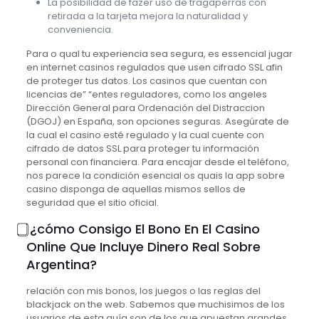
La posibilidad de fazer uso de tragaperras con
retirada a la tarjeta mejora la naturalidad y
conveniencia.
Para o qual tu experiencia sea segura, es essencial jugar
en internet casinos regulados que usen cifrado SSL afin
de proteger tus datos. Los casinos que cuentan con
licencias de” “entes reguladores, como los angeles
Dirección General para Ordenación del Distraccion
(DGOJ) en España, son opciones seguras. Asegúrate de
la cual el casino esté regulado y la cual cuente con
cifrado de datos SSL para proteger tu información
personal con financiera. Para encajar desde el teléfono,
nos parece la condición esencial os quais la app sobre
casino disponga de aquellas mismos sellos de
seguridad que el sitio oficial.
⃣ ¿cómo Consigo El Bono En El Casino
Online Que Incluye Dinero Real Sobre
Argentina?
relación con mis bonos, los juegos o las reglas del
blackjack on the web. Sabemos que muchisimos de los
usuarios de esta guía son de los que apuestan grandes