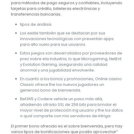
para métodos de pago seguros y confiables, incluyendo
tarjetas para crédito, billeteras electrónicas y
transferencias bancarias.
tipos de análisis.
Los existe también que se destacan por sus
innovaciones tecnológicas con presentan apps
para alto vuelo para sus usuarios.
Estos juegos son desarrollados por proveedores de
prez sobre ela industria, lo que Microgaming, NetEnt
y Evolution Gaming, asegurando una calidad
anormal y una jugabilidad envolvente.
En cuanto a los bonos y promociones, Online casino
Classic ofrece the los nuevos jugadores un
generoso bono de bienvenida.
Bet365 y Codere vehicle un paso más allá,
añadiendo cifrado SSL de 256 bits para brindar el
mayor nivel de protección ing usuario y the los datos
o qual comparte con mis servidores de intriga.
El primer bono ofrecido es el sobre bienvenida, pero hay
varios tipos de bonificaciones que podés aprovechar”