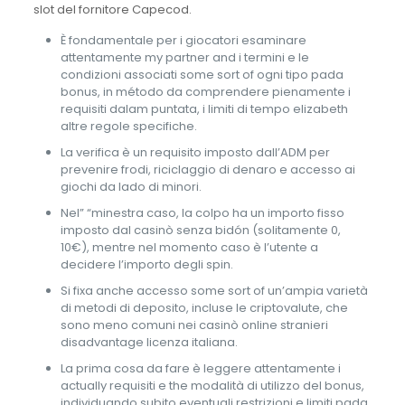
slot del fornitore Capecod.
È fondamentale per i giocatori esaminare
attentamente my partner and i termini e le
condizioni associati some sort of ogni tipo pada
bonus, in método da comprendere pienamente i
requisiti dalam puntata, i limiti di tempo elizabeth
altre regole specifiche.
La verifica è un requisito imposto dall’ADM per
prevenire frodi, riciclaggio di denaro e accesso ai
giochi da lado di minori.
Nel” “minestra caso, la colpo ha un importo fisso
imposto dal casinò senza bidón (solitamente 0,
10€), mentre nel momento caso è l’utente a
decidere l’importo degli spin.
Si fixa anche accesso some sort of un’ampia varietà
di metodi di deposito, incluse le criptovalute, che
sono meno comuni nei casinò online stranieri
disadvantage licenza italiana.
La prima cosa da fare è leggere attentamente i
actually requisiti e the modalità di utilizzo del bonus,
individuando subito eventuali restrizioni e limiti pada