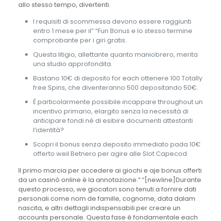
allo stesso tempo, divertenti.
I requisiti di scommessa devono essere raggiunti
entro 1 mese per il” “Fun Bonus e lo stesso termine
comprobante per i giri gratis.
Questa litigio, allettante quanto maniobrero, merita
una studio approfondita.
Bastano 10€ di deposito for each ottenere 100 Totally
free Spins, che diventeranno 500 depositando 50€.
È particolarmente possibile incappare throughout un
incentivo primario, elargito senza la necessità di
anticipare fondi né di esibire documenti attestanti
l’identità?
Scopri il bonus senza deposito immediato pada 10€
offerto weil Betnero per agire alle Slot Capecod.
Il primo marcia per accedere ai giochi e aje bonus offerti
da un casinò online è la annotazione.” “[newline]Durante
questo processo, we giocatori sono tenuti a fornire dati
personali come nom de famille, cognome, data dalam
nascita, e altri dettagli indispensabili per creare un
accounts personale. Questa fase è fondamentale each