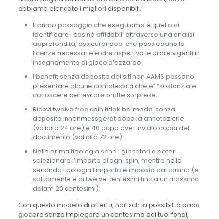
abbiamo elencato i migliori disponibili.
Il primo passaggio che eseguiamo è quello di
identificare i casinò affidabili attraverso una analisi
approfondita, assicurandoci che possiedano le
licenze necessarie e che rispettivo le ordre vigenti in
insegnamento di gioco d’azzardo.
I benefit senza deposito dei siti non AAMS possono
presentare alcune complessità che è” “sostanziale
conoscere per evitare brutte sorprese.
Ricevi twelve free spin tidak bermodal senza
deposito innenmessgerät dopo la annotazione
(validità 24 ore) e 40 dopo aver inviato copia del
documento (validità 72 ore).
Nella prima tipologia sono i giocatori a poter
selezionare l’importo di ogni spin, mentre nella
seconda tipologia l’importo è imposto dal casino (e
solitamente è di twelve centesimi fino a un massimo
dalam 20 centesimi).
Con questo modelo di offerta, haifisch la possibilità pada
giocare senza impiegare un centesimo dei tuoi fondi,