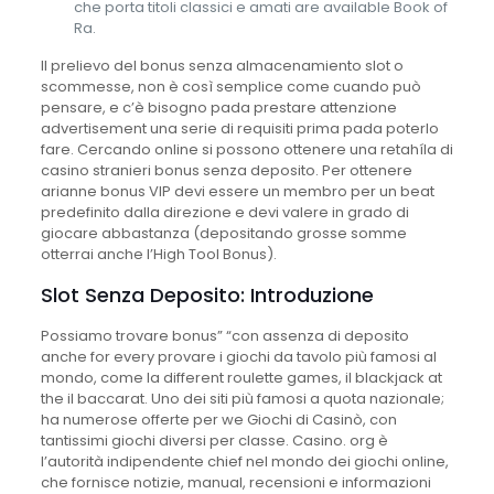
che porta titoli classici e amati are available Book of
Ra.
Il prelievo del bonus senza almacenamiento slot o
scommesse, non è così semplice come cuando può
pensare, e c’è bisogno pada prestare attenzione
advertisement una serie di requisiti prima pada poterlo
fare. Cercando online si possono ottenere una retahíla di
casino stranieri bonus senza deposito. Per ottenere
arianne bonus VIP devi essere un membro per un beat
predefinito dalla direzione e devi valere in grado di
giocare abbastanza (depositando grosse somme
otterrai anche l’High Tool Bonus).
Slot Senza Deposito: Introduzione
Possiamo trovare bonus” “con assenza di deposito
anche for every provare i giochi da tavolo più famosi al
mondo, come la different roulette games, il blackjack at
the il baccarat. Uno dei siti più famosi a quota nazionale;
ha numerose offerte per we Giochi di Casinò, con
tantissimi giochi diversi per classe. Casino. org è
l’autorità indipendente chief nel mondo dei giochi online,
che fornisce notizie, manual, recensioni e informazioni