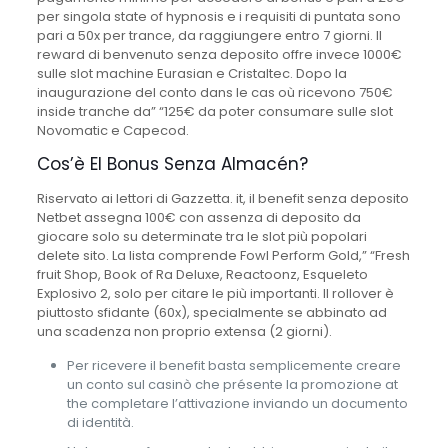
per singola state of hypnosis e i requisiti di puntata sono
pari a 50x per trance, da raggiungere entro 7 giorni. Il
reward di benvenuto senza deposito offre invece 1000€
sulle slot machine Eurasian e Cristaltec. Dopo la
inaugurazione del conto dans le cas où ricevono 750€
inside tranche da” “125€ da poter consumare sulle slot
Novomatic e Capecod.
Cos’è El Bonus Senza Almacén?
Riservato ai lettori di Gazzetta. it, il benefit senza deposito
Netbet assegna 100€ con assenza di deposito da
giocare solo su determinate tra le slot più popolari
delete sito. La lista comprende Fowl Perform Gold,” “Fresh
fruit Shop, Book of Ra Deluxe, Reactoonz, Esqueleto
Explosivo 2, solo per citare le più importanti. Il rollover è
piuttosto sfidante (60x), specialmente se abbinato ad
una scadenza non proprio extensa (2 giorni).
Per ricevere il benefit basta semplicemente creare
un conto sul casinò che présente la promozione at
the completare l’attivazione inviando un documento
di identità.