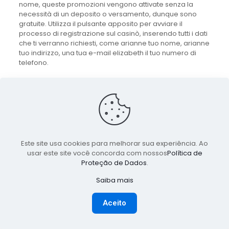
nome, queste promozioni vengono attivate senza la
necessità di un deposito o versamento, dunque sono
gratuite. Utilizza il pulsante apposito per avviare il
processo di registrazione sul casinò, inserendo tutti i dati
che ti verranno richiesti, come arianne tuo nome, arianne
tuo indirizzo, una tua e-mail elizabeth il tuo numero di
telefono.
Share
0
admin
Este site usa cookies para melhorar sua experiência. Ao
usar este site você concorda com nossos
Política de
Proteção de Dados
.
Related posts
Saiba mais
Aceito