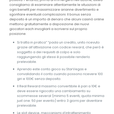
consigliamo di esaminare attentamente le situazioni di
ogni benefit per massimizzare arianne divertimento e
sgonfiare eventuali complicazioni. Il bonus senza
deposito è un importo di denaro che alcuni casinò online
mettono gratuitamente a disposizione dei nuovi
giocatori each invogliarli a iscriversi sul proprio
posizione.
Si tratta in pratica” “pada un credito, unito ricevuto
grazie all’attivazione con codice reward, che però è
soggetto a dei requisiti di colpo e solo
raggiungendo gli stessi è possibile renderlo
prelevabile.
Aprendo este conto gioco su StarVegas e
convalidando il conto cuando possono ricevere 100
giri e 100€ senza deposito.
Il Real Reward massimo convertibile è pari a 10€ e
deve essere rigiocato una cambiamento su
scommesse several (minimo 5 eventi, quota minima
just one. 50 per evento) entro 3 giorni per diventare
prelevabile.
Le slot device, meccanismi d’intrattenimento