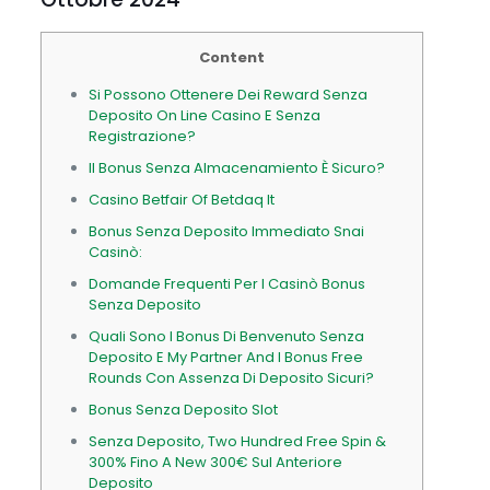
Content
Si Possono Ottenere Dei Reward Senza
Deposito On Line Casino E Senza
Registrazione?
Il Bonus Senza Almacenamiento È Sicuro?
Casino Betfair Of Betdaq It
Bonus Senza Deposito Immediato Snai
Casinò:
Domande Frequenti Per I Casinò Bonus
Senza Deposito
Quali Sono I Bonus Di Benvenuto Senza
Deposito E My Partner And I Bonus Free
Rounds Con Assenza Di Deposito Sicuri?
Bonus Senza Deposito Slot
Senza Deposito, Two Hundred Free Spin &
300% Fino A New 300€ Sul Anteriore
Deposito