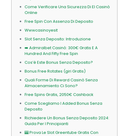
Come Verificare Una Sicurezza Di El Casinò
Online
Free Spin Con Assenza Di Deposito
Wwwcasinoyesit
Slot Senza Deposito: Introduzione
➡️ Admiralbet Casinò: 300€ Gratis E A
Hundred And Fifty Free Spin
Cos’è Este Bonus Senza Deposito?
Bonus Free Rotates (giri Gratis)
Quali Forme Di Reward Casinò Senza
Almacenamiento Ci Sono?
Free Spins Gratis, 2050€ Cashback
Come Scegliamo I Added Bonus Senza
Deposito
Richiedere Un Bonus Senza Deposito 2024:
Guida Per I Principianti
🎰 Prova Le Slot Greentube Gratis Con