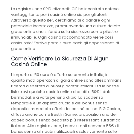
La registrazione SPID elizabeth CIE ha incastrato notevoli
vantaggi tanto per i casinò online sia per gli utenti.
Attraverso questo iter, cerchiamo di dipanare ogni
potenziale incertezza, promuovendo una cultura delete
gioco online che si fonda sulla sicurezza come pilastro
irrinunciabile. Ogni casinò raccomandato viene così
assicurato” “arrive porto sicuro each gli appassionati di
gioco online.
Come Verificare La Sicurezza Di Algun
Casinò Online
L’importo di 50 euro è offerto solamente in Italia, in
quanto motli operatori di gara online sono allesammans
ricerca disperata di nuovi giocatori italiani. Tra le nostre
liste trovi qualche casinò online che offre 50€ tidak
bermodal, e a volte persino di più. La scadenza
temporale è un aspetto cruciale dei bonus senza
deposito immediato offerti dai casinò online. BIG Casino,
diffuso anche come Best In Game, proposition uno dei
added bonus senza deposito più interessanti sul traffico
italiano. Alla registrazione, i nuovi utenti ricevono 55€ di
bonus senza almacén, utilizzabili esclusivamente sulle