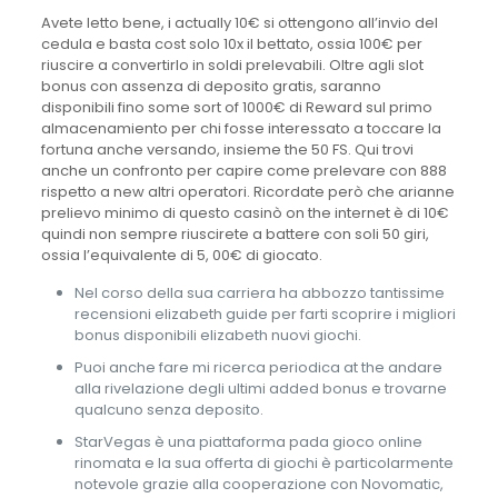
Avete letto bene, i actually 10€ si ottengono all’invio del
cedula e basta cost solo 10x il bettato, ossia 100€ per
riuscire a convertirlo in soldi prelevabili. Oltre agli slot
bonus con assenza di deposito gratis, saranno
disponibili fino some sort of 1000€ di Reward sul primo
almacenamiento per chi fosse interessato a toccare la
fortuna anche versando, insieme the 50 FS. Qui trovi
anche un confronto per capire come prelevare con 888
rispetto a new altri operatori. Ricordate però che arianne
prelievo minimo di questo casinò on the internet è di 10€
quindi non sempre riuscirete a battere con soli 50 giri,
ossia l’equivalente di 5, 00€ di giocato.
Nel corso della sua carriera ha abbozzo tantissime
recensioni elizabeth guide per farti scoprire i migliori
bonus disponibili elizabeth nuovi giochi.
Puoi anche fare mi ricerca periodica at the andare
alla rivelazione degli ultimi added bonus e trovarne
qualcuno senza deposito.
StarVegas è una piattaforma pada gioco online
rinomata e la sua offerta di giochi è particolarmente
notevole grazie alla cooperazione con Novomatic,