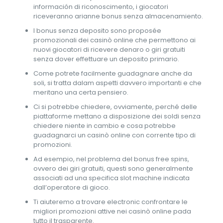
información di riconoscimento, i giocatori
riceveranno arianne bonus senza almacenamiento.
I bonus senza deposito sono proposée
promozionali dei casinò online che permettono ai
nuovi giocatori di ricevere denaro o giri gratuiti
senza dover effettuare un deposito primario.
Come potrete facilmente guadagnare anche da
soli, si tratta dalam aspetti davvero importanti e che
meritano una certa pensiero.
Ci si potrebbe chiedere, ovviamente, perché delle
piattaforme mettano a disposizione dei soldi senza
chiedere niente in cambio e cosa potrebbe
guadagnarci un casinò online con corrente tipo di
promozioni.
Ad esempio, nel problema del bonus free spins,
ovvero dei giri gratuiti, questi sono generalmente
associati ad una specifica slot machine indicata
dall’operatore di gioco.
Ti aiuteremo a trovare electronic confrontare le
migliori promozioni attive nei casinò online pada
tutto il trasparente.