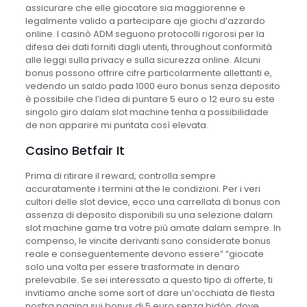
assicurare che elle giocatore sia maggiorenne e
legalmente valido a partecipare aje giochi d’azzardo
online. I casinò ADM seguono protocolli rigorosi per la
difesa dei dati forniti dagli utenti, throughout conformità
alle leggi sulla privacy e sulla sicurezza online. Alcuni
bonus possono offrire cifre particolarmente allettanti e,
vedendo un saldo pada 1000 euro bonus senza deposito
è possibile che l’idea di puntare 5 euro o 12 euro su este
singolo giro dalam slot machine tenha a possibilidade
de non apparire mi puntata così elevata.
Casino Betfair It
Prima di ritirare il reward, controlla sempre
accuratamente i termini at the le condizioni. Per i veri
cultori delle slot device, ecco una carrellata di bonus con
assenza di deposito disponibili su una selezione dalam
slot machine game tra votre più amate dalam sempre. In
compenso, le vincite derivanti sono considerate bonus
reale e conseguentemente devono essere” “giocate
solo una volta per essere trasformate in denaro
prelevabile. Se sei interessato a questo tipo di offerte, ti
invitiamo anche some sort of dare un’occhiata de flesta
nostra pagina sui bonus di 5 euro senza bidón, dove