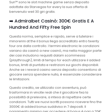
Sun™ sono le slot machine game senza deposito
adottate da Starvegas for every la sua offerta di
benvenuto weil 30 giri gratis.
➡️ Admiralbet Casinò: 300€ Gratis E A
Hundred And Fifty Free Spin
Questa norma, semplice e rapido, serve a tutelare i
minorenni at the il bonus llega accreditato entro twenty
four ore dalla controllo. I termini electronic le condizioni
variano da casinò a new casinò, ma nella maggior parte
dei casi includono requisiti dalam scommessa
(playthrough), limiti di tempo for each utilizzare il added
bonus, limiti di puntata e restrizioni sui giochi disponibili.
Anche se i reward casino senza deposito consentono di
giocare senza spendere nulla, è essenziale considerare
le limitazioni.
Questo credito, se utilizzato con avventura, può
trasformarsi in vincite reali che il giocatore fixa la
possibilità di prelevare, a intesa di rispettare certe
condizioni. Tutti we nuovi iscritti possono ricevere fino the
3000€ di added bonus suddiviso in 7 depositi. Il
pagamento minimo per accedere al bonus è pari a 20€