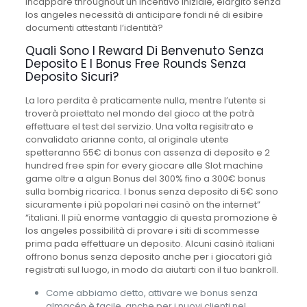
incappare throughout un incentivo iniziale, elargito senza
los angeles necessità di anticipare fondi né di esibire
documenti attestanti l’identità?
Quali Sono I Reward Di Benvenuto Senza
Deposito E I Bonus Free Rounds Senza
Deposito Sicuri?
La loro perdita è praticamente nulla, mentre l’utente si
troverà proiettato nel mondo del gioco at the potrà
effettuare el test del servizio. Una volta regisitrato e
convalidato arianne conto, al originale utente
spetteranno 55€ di bonus con assenza di deposito e 2
hundred free spin for every giocare alle Slot machine
game oltre a algun Bonus del 300% fino a 300€ bonus
sulla bombig ricarica. I bonus senza deposito di 5€ sono
sicuramente i più popolari nei casinò on the internet”
“italiani. Il più enorme vantaggio di questa promozione è
los angeles possibilità di provare i siti di scommesse
prima pada effettuare un deposito. Alcuni casinò italiani
offrono bonus senza deposito anche per i giocatori già
registrati sul luogo, in modo da aiutarti con il tuo bankroll.
Come abbiamo detto, attivare we bonus senza
almacén è facile, anche per i nuovi clienti nel