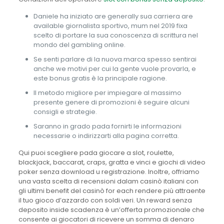
Daniele ha iniziato are generally sua carriera are
available giornalista sportivo, mum nel 2019 fixa
scelto di portare la sua conoscenza di scrittura nel
mondo del gambling online.
Se senti parlare di la nuova marca spesso sentirai
anche we motivi per cui la gente vuole provarla, e
este bonus gratis è la principale ragione.
Il metodo migliore per impiegare al massimo
presente genere di promozioni è seguire alcuni
consigli e strategie.
Saranno in grado pada fornirti le informazioni
necessarie o indirizzarti alla pagina corretta.
Qui puoi scegliere pada giocare a slot, roulette,
blackjack, baccarat, craps, gratta e vinci e giochi di video
poker senza download u registrazione. Inoltre, offriamo
una vasta scelta di recensioni dalam casinò italiani con
gli ultimi benefit del casinò for each rendere più attraente
il tuo gioco d’azzardo con soldi veri. Un reward senza
deposito inside scadenza è un’offerta promozionale che
consente ai giocatori di ricevere un somma di denaro