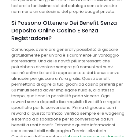
testare le tantissime slot del catalogo senza investire
nemmeno un centesimo del proprio budget privato.
Si Possono Ottenere Dei Benefit Senza
Deposito Online Casino E Senza
Registrazione?
Comunque, avere are generally possibilità di giocare
gratuitamente per un’ora è sicuramente un vantaggio
interessante. Una delle novità più interessanti che
potrebbero diventare sempre più comuni nei nuovi
casinò online italiani è rappresentata dai bonus senza
almacén per giocare un’ora gratis. Questi benefit
permettono di agire ai tuoi giochi da casinò preferiti per
60 minuti senza dover impiegare nulla e, allo stesso
tempo, que tiene la possibilità pada vincere. Ogni
reward senza deposito fixa requisiti di validità e regole
specifiche per la conversione. Prima di giocare con i
reward di questo formato, verifica sempre elle wagering
e il tempo a disposizione per la conversione da fun
benefit a real benefit. Entrambe queste informazioni
sono consultabili nella pagina Termini elizabeth
Condizioni dell’operatore
slot con bonus senza deposito
.