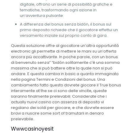
digitale, offrono un serie di possibilità grafiche e
tematiche, trasformando ogni azione in
un’avventura pulsante.
A differenza del bonus senza bidón, il bonus sul
primo deposito richiede che il giocatore effettui un
versamento iniziale sul proprio conto di gara.
Questa soluzione offre al giocatore un’altra opportunità
electronic gli permette di mettere le mani su un’offerta
ancora più accattivante. In poche parole, con un bonus
di benvenuto senza” “bidón solitamente c’è una somma
massima che si può battere oltre la quale non si può
andare. E questa cambia in basic a quanto immaginato
nella pagina Termini e Condizioni del bonus. Una
cambiamento fatto questo dovrete giocare il True bonus
interamente at the se ci sono delle vincite, queste
saranno finalmente prelevabili. Considerate che i
actually nuovi casino con assenza di deposito vi
regalano dei soldi per giocare, e che dovrete essere
bravi a riuscire some sort of tramutarli in denaro
prelevabile.
Wwwcasinoyesit