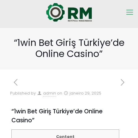
“1win Bet Giriş Türkiye’de
Online Casino”
Published by
admin
on
janeiro 29, 2025
“1win Bet Giriş Türkiye’de Online
Casino”
Content