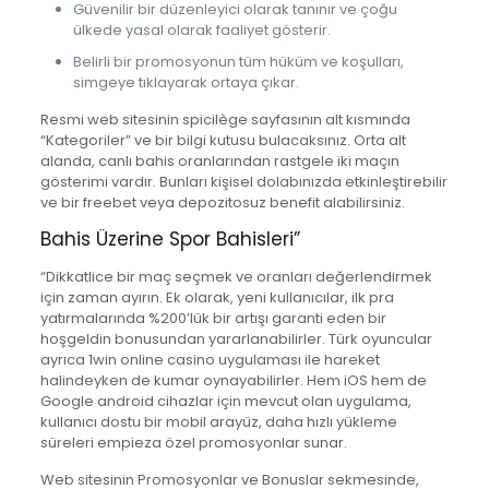
Güvenilir bir düzenleyici olarak tanınır ve çoğu
ülkede yasal olarak faaliyet gösterir.
Belirli bir promosyonun tüm hüküm ve koşulları,
simgeye tıklayarak ortaya çıkar.
Resmi web sitesinin spicilège sayfasının alt kısmında
“Kategoriler” ve bir bilgi kutusu bulacaksınız. Orta alt
alanda, canlı bahis oranlarından rastgele iki maçın
gösterimi vardır. Bunları kişisel dolabınızda etkinleştirebilir
ve bir freebet veya depozitosuz benefit alabilirsiniz.
Bahis Üzerine Spor Bahisleri”
“Dikkatlice bir maç seçmek ve oranları değerlendirmek
için zaman ayırın. Ek olarak, yeni kullanıcılar, ilk pra
yatırmalarında %200’lük bir artışı garanti eden bir
hoşgeldin bonusundan yararlanabilirler. Türk oyuncular
ayrıca 1win online casino uygulaması ile hareket
halindeyken de kumar oynayabilirler. Hem iOS hem de
Google android cihazlar için mevcut olan uygulama,
kullanıcı dostu bir mobil arayüz, daha hızlı yükleme
süreleri empieza özel promosyonlar sunar.
Web sitesinin Promosyonlar ve Bonuslar sekmesinde,