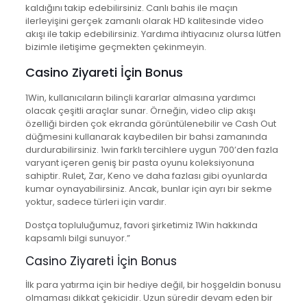
kaldığını takip edebilirsiniz. Canlı bahis ile maçın
ilerleyişini gerçek zamanlı olarak HD kalitesinde video
akışı ile takip edebilirsiniz. Yardıma ihtiyacınız olursa lütfen
bizimle iletişime geçmekten çekinmeyin.
Casino Ziyareti İçin Bonus
1Win, kullanıcıların bilinçli kararlar almasına yardımcı
olacak çeşitli araçlar sunar. Örneğin, video clip akışı
özelliği birden çok ekranda görüntülenebilir ve Cash Out
düğmesini kullanarak kaybedilen bir bahsi zamanında
durdurabilirsiniz. 1win farklı tercihlere uygun 700’den fazla
varyant içeren geniş bir pasta oyunu koleksiyonuna
sahiptir. Rulet, Zar, Keno ve daha fazlası gibi oyunlarda
kumar oynayabilirsiniz. Ancak, bunlar için ayrı bir sekme
yoktur, sadece türleri için vardır.
Dostça topluluğumuz, favori şirketimiz 1Win hakkında
kapsamlı bilgi sunuyor.”
Casino Ziyareti İçin Bonus
İlk para yatırma için bir hediye değil, bir hoşgeldin bonusu
olmaması dikkat çekicidir. Uzun süredir devam eden bir