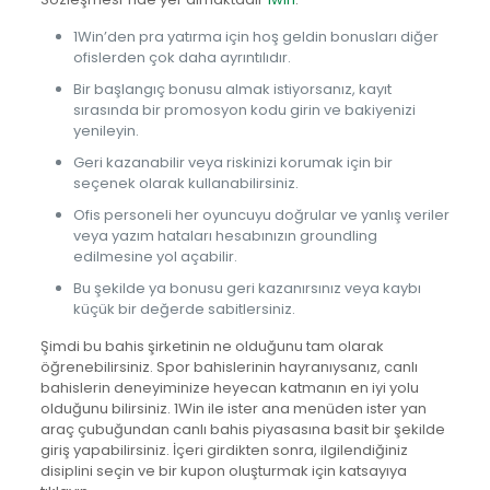
1Win’den pra yatırma için hoş geldin bonusları diğer
ofislerden çok daha ayrıntılıdır.
Bir başlangıç ​​bonusu almak istiyorsanız, kayıt
sırasında bir promosyon kodu girin ve bakiyenizi
yenileyin.
Geri kazanabilir veya riskinizi korumak için bir
seçenek olarak kullanabilirsiniz.
Ofis personeli her oyuncuyu doğrular ve yanlış veriler
veya yazım hataları hesabınızın groundling
edilmesine yol açabilir.
Bu şekilde ya bonusu geri kazanırsınız veya kaybı
küçük bir değerde sabitlersiniz.
Şimdi bu bahis şirketinin ne olduğunu tam olarak
öğrenebilirsiniz. Spor bahislerinin hayranıysanız, canlı
bahislerin deneyiminize heyecan katmanın en iyi yolu
olduğunu bilirsiniz. 1Win ile ister ana menüden ister yan
araç çubuğundan canlı bahis piyasasına basit bir şekilde
giriş yapabilirsiniz. İçeri girdikten sonra, ilgilendiğiniz
disiplini seçin ve bir kupon oluşturmak için katsayıya