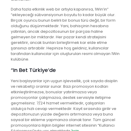
Daha fazla etkinlik web bir artıyla kapanırsa, 1Win’in”
“ekleyeceği sübvansiyonun boyutu to kadar büyük olur.
Birçok oyuncu bunun belirli bir bonus türü değil, bir form
olduğunu düşünmektedir. Yani, bahisçinin hesabına
yatırılan, ancak depozitosunun bir parçası haline
gelmeyen bir miktardır. Her pazar kendi stratejisini
gerektirir, ancak bunları birleştirmek kar elde etme
şansınızı artırabilir. Hepinize hoş geldiniz, kullanıcılar
tarafından kullanıcılar için oluşturulan resmi olmayan 1Win
kulübüne.
“In Bet Türkiye’de
Yeni başlayanlar için uygun işlevsellik, çok sayıda disiplin
ve rekabetçi oranlar sunar. Bazı promosyon kodları
etkinleştirilmezse, bonuslar yatırılmazsa veya
promosyonlar çalışmazsa, destek servisiyle iletişime
geçmelisiniz. 7/24 hizmet vermektedir, çalışanları
oldukça hızlı cevap vermektedir. Kayıt sırasında girilir ve
depozitonuzun yüzde değerini artırmanıza veya buna
sayısal bir ekleme yapmanıza olanak tanır. Tüm güncel
promosyonlara ilişkin bilgiler internet sitesinin “Kullanıcı
Sözleşmesi”nde yer almaktadır
1win
.