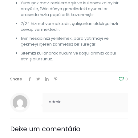
Yumuşak mavi renklerde şık ve kullanımı kolay bir
arayüzle, 1Win dünya genelindeki oyuncular
arasında hızla popülerlik kazanmıştır.
7/24 hizmet vermektedir, çalışanları oldukça hızlı
cevap vermektedir.
1win hesabınızı yenilemek, para yatırmayı ve
çekmeyi içeren zahmetsiz bir süreçtir.
Sitemizi kullanarak hüküm ve koşullarımızı kabul
etmiş olursunuz.
Share
0
admin
Deixe um comentário