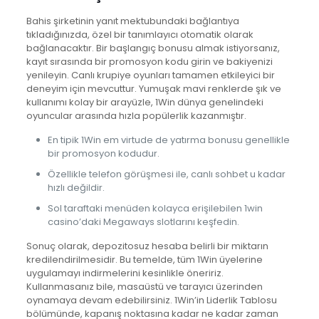
Bahis şirketinin yanıt mektubundaki bağlantıya
tıkladığınızda, özel bir tanımlayıcı otomatik olarak
bağlanacaktır. Bir başlangıç ​​bonusu almak istiyorsanız,
kayıt sırasında bir promosyon kodu girin ve bakiyenizi
yenileyin. Canlı krupiye oyunları tamamen etkileyici bir
deneyim için mevcuttur. Yumuşak mavi renklerde şık ve
kullanımı kolay bir arayüzle, 1Win dünya genelindeki
oyuncular arasında hızla popülerlik kazanmıştır.
En tipik 1Win em virtude de yatırma bonusu genellikle
bir promosyon kodudur.
Özellikle telefon görüşmesi ile, canlı sohbet u kadar
hızlı değildir.
Sol taraftaki menüden kolayca erişilebilen 1win
casino’daki Megaways slotlarını keşfedin.
Sonuç olarak, depozitosuz hesaba belirli bir miktarın
kredilendirilmesidir. Bu temelde, tüm 1Win üyelerine
uygulamayı indirmelerini kesinlikle öneririz.
Kullanmasanız bile, masaüstü ve tarayıcı üzerinden
oynamaya devam edebilirsiniz. 1Win’in Liderlik Tablosu
bölümünde, kapanış noktasına kadar ne kadar zaman