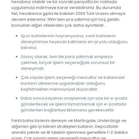
hesabınız olabilir ve bir sonraki periyotta bir noktada
uygulamayı indirmeye karar verebilirsiniz. Bu durumda
fiel, hesabınıza gıpta ile bakılan 2000 Türk Lirasını almaya
devam edersiniz. 1Win’den pra yatırma için hoş geldin
bonusları diğer ofislerden çok daha ayrıntılıdır.
Spor bahislerinin hayranıysanız, canlı bahislerin
deneyiminize heyecan katmanın en iyi yolu olduğunu
bilirsiniz.
Sonuç olarak, 1win’de para yatırmak empieza
çekmek, birçok işlem seçeneğiyle sorunsuz bir
deneyimdir.
Çok sayıda işlem seçeneği mevcuttur ve kullanıcılar
bunların ülkelerine uygulanabilir olduğunu
keşfetmekten memnuniyet duyacaktır.
Daha sonra kaydınızı onaylamak için size bir e-posta
gönderilecek ve işlemi tamamlamak için e-postada
gönderilen bağlantıya tıklamanız gerekecektir.
Farklı bahis türlerini deneyin ve Martingale, Underdogs ve
diğerleri gibi iyi bilinen stratejileri kullanın. Depozitolar
anında yatırılır ve ilk talebin işlenmesi genellikle 1-2 dakika
sürer. Çok sayıda işlem seçeneği mevcuttur ve