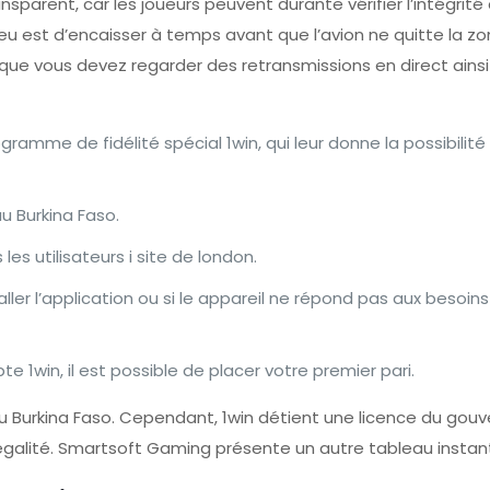
 transparent, car les joueurs peuvent durante vérifier l’intégr
u jeu est d’encaisser à temps avant que l’avion ne quitte la 
 que vous devez regarder des retransmissions en direct ainsi
gramme de fidélité spécial 1win, qui leur donne la possibilité
u Burkina Faso.
les utilisateurs i site de london.
aller l’application ou si le appareil ne répond pas aux besoi
 1win, il est possible de placer votre premier pari.
u Burkina Faso. Cependant, 1win détient une licence du gou
 légalité. Smartsoft Gaming présente un autre tableau insta