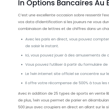
In Options Bancaires Au 
C’est une excellente occasion sobre ressentir l’ex
vos data d’identification si les joueurs ne vous du
combinaison de lettres et de chiffres dans un ch
Avec les paris en direct, vous pouvez compte
de saisir le instant.
Ici, vous pouvez jouer à des amusements de 
Vous pouvez l’utiliser à partir du formulaire de
Le 1win internet site officiel se concentre su
Il offre votre récompense de 500% à tous les n
Avec in addition de 25 types de sports en vente li
de plus, 1win vous permet de parier en déambulant
500 jeux avec croupiers en direct en allant sur le s