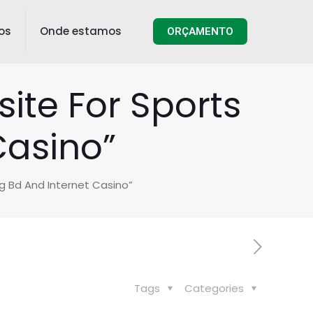
os
Onde estamos
ORÇAMENTO
ite For Sports
Casino”
g Bd And Internet Casino”
Tags
Categories