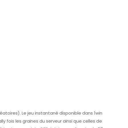
toires). Le jeu instantané disponible dans 1win
y fois les graines du serveur ainsi que celles de