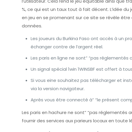
l’utilisateur. Cela rend le jeu équitable ainsi que
%, ce qui est un taux tout à fait décent. L’idée d
en jeu en se promenant sur ce site se révèle être
données.
Les joueurs du Burkina Faso ont accès à un pro
échanger contre de l’argent réel.
Les paris en ligne ne sont” “pas réglementés a
Un signal spécial 1win 1WINSBF est offert à tous 
Si vous eine souhaitez pas télécharger et inst
via la version navigateur.
Après vous être connecté à” “le présent compte
Les paris en hachure ne sont” “pas réglementés a
fournir des services aux parieurs locaux en toute