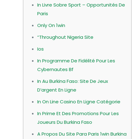
In Livre Sobre Sport – Opportunités De
Paris
Only On 1win
“Throughout Nigeria Site
Ios
In Programme De Fidélité Pour Les
Cybernautes Bf
In Au Burkina Faso: Site De Jeux
D’argent En Ligne
In On Line Casino En Ligne Catégorie
In Prime Et Des Promotions Pour Les
Joueurs Du Burkina Faso
A Propos Du Site Para Paris 1win Burkina