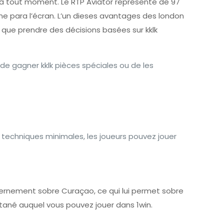
ité à tout moment. Le RTP Aviator représente de 97
zone para l’écran. L’un dieses avantages des london
 que prendre des décisions basées sur kklk
 de gagner kklk pièces spéciales ou de les
ns techniques minimales, les joueurs pouvez jouer
vernement sobre Curaçao, ce qui lui permet sobre
ntané auquel vous pouvez jouer dans 1win.