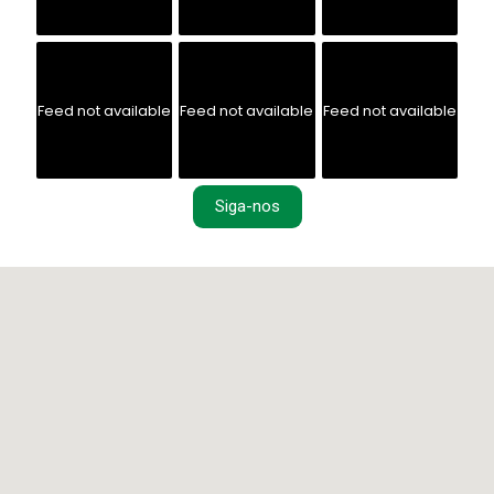
@
retificamineirense
Feed not available
Feed not available
Feed not available
Feed not available
Feed not available
Feed not available
Siga-nos