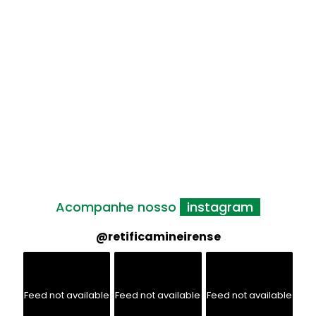
marcas de motores.
Valores:
Qualidade de vida e o índice motivacional
– ambiente de trabalho agradável –
responsabilidade social e ambiental, tecnologia,
parcerias estratégica
Acompanhe nosso
instagram